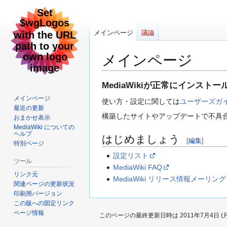
メインページ
議論
メインページ
ナ
検
MediaWikiが正常にインスト
ビ
索
メインページ
使い方・設定に関しては
ユーザーズガ
ゲ
に
最近の更新
構築したサイトやアップデートで不具
ー
移
おまかせ表示
MediaWiki についての
シ
動
ヘルプ
はじめましょう
ョ
[
編集
]
特別ページ
ン
設定リスト
ツール
に
MediaWiki FAQ
移
リンク元
MediaWiki リリース情報メーリン
関連ページの更新状況
動
印刷用バージョン
この版への固定リンク
ページ情報
このページの最終更新日時は 2011年7月4日 (月) 